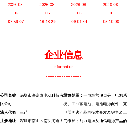
态
2026-08-
池
阳免维护铅
2026-08-
GEL12V系
2026-08-
2026-08-
M2AL12
12V100Ah
06
酸蓄电池
06
列12V65Ah
06
150蓄电池
06
进口系列的
07:59:07
12V65Ah工
16:43:29
工业蓄电池
09:01:44
施耐德技术
05:10:06
优势与价格
业级电源方
的性能与应
背书下的工
案与含税含
用
业储能标杆
运费价格分
企业信息
析
Information
----------------
公司名称：
深圳市海富泰电源科技有
经营范围：
一般经营项目是：电源系
限公司
统、工业蓄电池、电池电源配件、充
法人代表：
王苗
电器周边产品的技术开发及销售及上
注册地址：
深圳市南山区南头街道大
门维护；动力电源及通信电源产品的