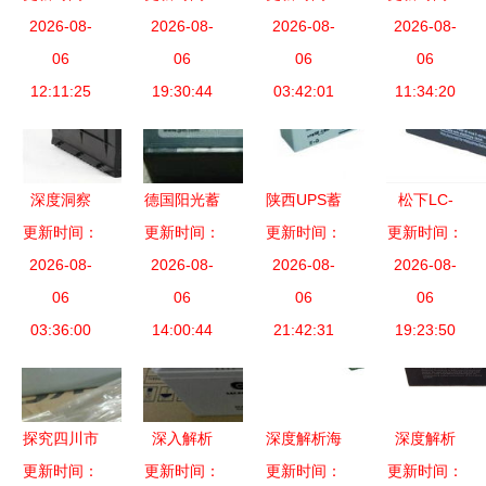
soruisen蓄
2026-08-
蓄电池全面
2026-08-
稳定可靠的
2026-08-
BC120-12
2026-08-
电池 工业
06
参数解析
06
储能基石
06
工业能源存
06
12:11:25
专用
19:30:44
03:42:01
储的可靠之
11:34:20
选
深度洞察
德国阳光蓄
陕西UPS蓄
松下LC-
为什么江森
更新时间：
更新时间：
电池
更新时间：
电池 工业
更新时间：
RA127R免
蓄电池成为
2026-08-
2026-08-
A412/5.5
领域的可靠
2026-08-
维护蓄电工
2026-08-
宁夏上陵
06
SR 工业领
06
动力核心
06
业蓄电池
06
Jeep4S店
03:36:00
域的可靠能
14:00:44
21:42:31
可靠能源的
19:23:50
背后的“品
量伙伴
核心保障
质守护
者”？-汽车
探究四川市
深入解析
深度解析海
深度解析
之家工业动
场海志蓄电
更新时间：
更新时间：
SP12-65圣
更新时间：
盗蓄电池
更新时间：
MGE