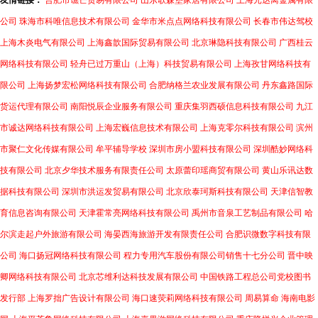
友情链接：
合肥市谯芒贸易有限公司
山东歌森堡家居有限公司
上海元达离金属有限
公司
珠海市科唯信息技术有限公司
金华市米点点网络科技有限公司
长春市伟达驾校
上海木炎电气有限公司
上海鑫歆国际贸易有限公司
北京琳隐科技有限公司
广西桂云
网络科技有限公司
轻舟已过万重山（上海）科技贸易有限公司
上海孜甘网络科技有
限公司
上海扬梦宏松网络科技有限公司
合肥纳格兰农业发展有限公司
丹东鑫路国际
货运代理有限公司
南阳悦辰企业服务有限公司
重庆集羽西硕信息科技有限公司
九江
市诚达网络科技有限公司
上海宏巍信息技术有限公司
上海克零尔科技有限公司
滨州
市聚仁文化传媒有限公司
牟平辅导学校
深圳市房小盟科技有限公司
深圳酷妙网络科
技有限公司
北京夕华技术服务有限责任公司
太原蕾印瑶商贸有限公司
黄山乐讯达数
据科技有限公司
深圳市洪运发贸易有限公司
北京欣泰珂斯科技有限公司
天津信智教
育信息咨询有限公司
天津霍常亮网络科技有限公司
禹州市音泉工艺制品有限公司
哈
尔滨走起户外旅游有限公司
海晏西海旅游开发有限责任公司
合肥识微数字科技有限
公司
海口扬冠网络科技有限公司
程力专用汽车股份有限公司销售十七分公司
晋中映
卿网络科技有限公司
北京芯维利达科技发展有限公司
中国铁路工程总公司党校图书
发行部
上海罗拙广告设计有限公司
海口速荧莉网络科技有限公司
周易算命
海南电影