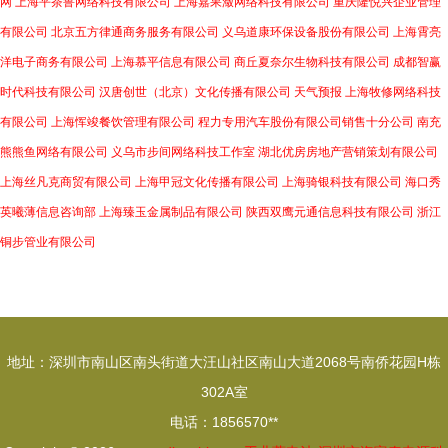
网
上海平茶鲁网络科技有限公司
上海嘉果潋网络科技有限公司
重庆隆悦兴企业管理
有限公司
北京五方律通商务服务有限公司
义乌道康环保设备股份有限公司
上海霄亮
洋电子商务有限公司
上海慕平信息有限公司
商丘夏奈尔生物科技有限公司
成都智赢
时代科技有限公司
汉唐创世（北京）文化传播有限公司
天气预报
上海牧修网络科技
有限公司
上海恽竣餐饮管理有限公司
程力专用汽车股份有限公司销售十分公司
南充
熊熊鱼网络有限公司
义乌市步间网络科技工作室
湖北优房房地产营销策划有限公司
上海丝凡克商贸有限公司
上海甲冠文化传播有限公司
上海骑银科技有限公司
海口秀
英曦薄信息咨询部
上海臻玉金属制品有限公司
陕西双鹰元通信息科技有限公司
浙江
铜步管业有限公司
地址：深圳市南山区南头街道大汪山社区南山大道2068号南侨花园H栋
302A室
电话：1856570**