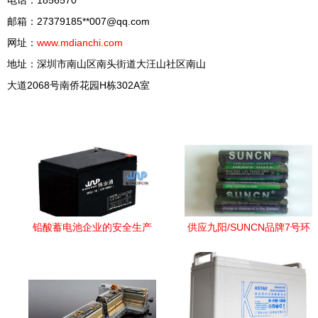
电话：1856570**
邮箱：27379185**
007@qq.com
网址：
www.mdianchi.com
地址：深圳市南山区南头街道大汪山社区南山
大道2068号南侨花园H栋302A室
铅酸蓄电池企业的安全生产
供应九阳/SUNCN品牌7号环
与操作注意事项——聚焦工
保碳性电池及工业蓄电池 -
业蓄电池管理
维库电子市场网